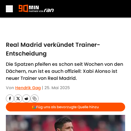
Skip to main content
Real Madrid verkündet Trainer-
Entscheidung
Die Spatzen pfeifen es schon seit Wochen von den
Dächern, nun ist es auch offiziell: Xabi Alonso ist
neuer Trainer von Real Madrid.
Von
Hendrik Gag
|
25. Mai 2025
Füg uns als bevorzugte Quelle hinzu