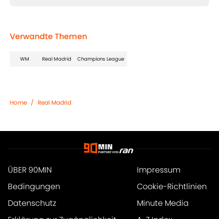
Verwandte Themen
WM
Real Madrid
Champions League
Home
/
Real Madrid
ÜBER 90MIN
Impressum
Bedingungen
Cookie-Richtlinien
Datenschutz
Minute Media