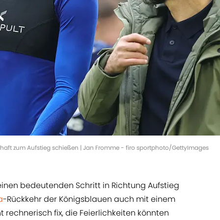
chaft zum Aufstieg schießen | Jan Fromme - firo sportphoto/GettyImages
inen bedeutenden Schritt in Richtung Aufstieg
a
-Rückkehr der Königsblauen auch mit einem
rechnerisch fix, die Feierlichkeiten könnten