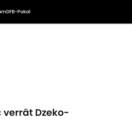
am
DFB-Pokal
 verrät Dzeko-