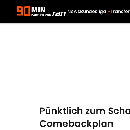
News
Bundesliga
Transfer
Skip to main content
Pünktlich zum Scha
Comebackplan