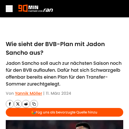
Skip to main content
Wie sieht der BVB-Plan mit Jadon
Sancho aus?
Jadon Sancho soll auch zur nächsten Saison noch
für den BVB auflaufen. Dafür hat sich Schwarzgelb
offenbar bereits einen Plan für den Transfer-
Sommer zurechtgelegt.
Von
Yannik Möller
|
11. März 2024
Füg uns als bevorzugte Quelle hinzu