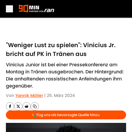
Skip to main content
"Weniger Lust zu spielen": Vinicius Jr.
bricht auf PK in Tränen aus
Vinicius Junior ist bei einer Pressekonferenz am
Montag in Tränen ausgebrochen. Der Hintergrund:
Die anhaltenden rassistischen Anfeindungen ihm
gegenüber.
Von
Yannik Möller
|
25. März 2024
Füg uns als bevorzugte Quelle hinzu