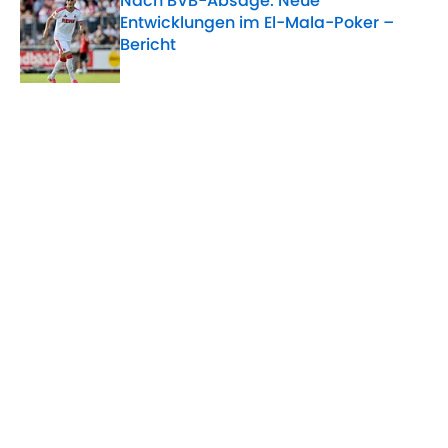
Nach BVB-Absage: Neue
Entwicklungen im El-Mala-Poker –
Bericht
Published by on Invalid Date
5 related articles loaded
Verwandte Themen
BVB
Julian Brandt
Karim Adeyemi
SC Freiburg
Home
/
BVB
ÜBER 90MIN
Impressum