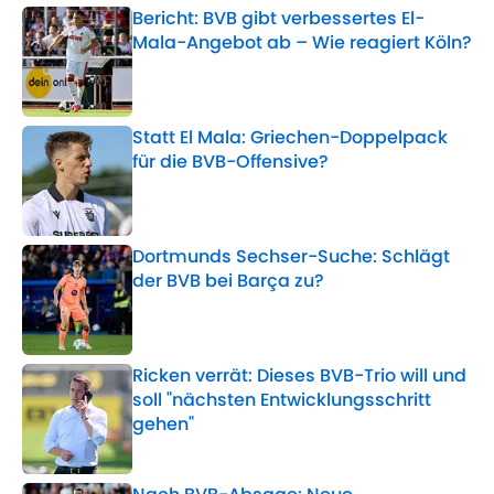
Bericht: BVB gibt verbessertes El-
Mala-Angebot ab – Wie reagiert Köln?
Published by on Invalid Date
Statt El Mala: Griechen-Doppelpack
für die BVB-Offensive?
Published by on Invalid Date
Dortmunds Sechser-Suche: Schlägt
der BVB bei Barça zu?
Published by on Invalid Date
Ricken verrät: Dieses BVB-Trio will und
soll "nächsten Entwicklungsschritt
gehen"
Published by on Invalid Date