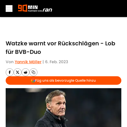
Skip to main content
Watzke warnt vor Rückschlägen - Lob
für BVB-Duo
Von
Yannik Möller
|
6. Feb. 2023
Füg uns als bevorzugte Quelle hinzu