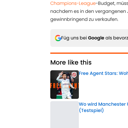
Champions-League
-Budget, müss
nachdem es in den vergangenen Ja
gewinnbringend zu verkaufen.
Füg uns bei
Google
als bevorz
More like this
Free Agent Stars: Wo
Published by on Invalid 
Wo wird Manchester 
(Testspiel)
Published by on Invalid 