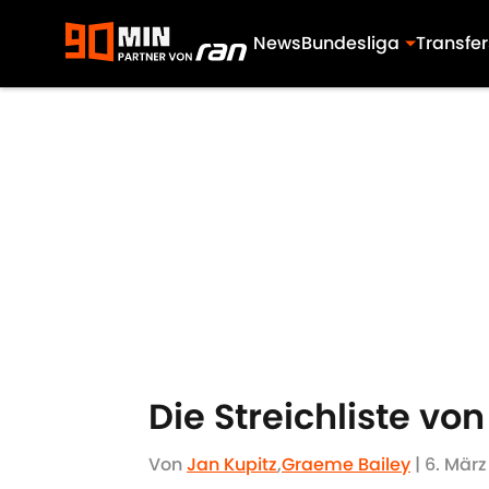
News
Bundesliga
Transfer
Skip to main content
Die Streichliste vo
Von
Jan Kupitz
,
Graeme Bailey
|
6. März