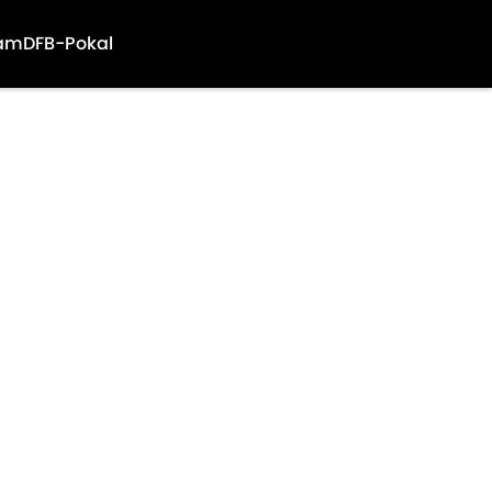
am
DFB-Pokal