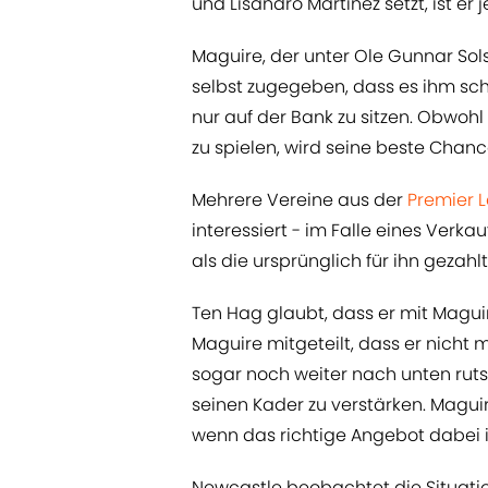
und Lisandro Martinez setzt, ist e
Maguire, der unter Ole Gunnar Sol
selbst zugegeben, dass es ihm schw
nur auf der Bank zu sitzen. Obwohl e
zu spielen, wird seine beste Chanc
Mehrere Vereine aus der
Premier 
interessiert - im Falle eines Verk
als die ursprünglich für ihn geza
Ten Hag glaubt, dass er mit Magu
Maguire mitgeteilt, dass er nicht 
sogar noch weiter nach unten ruts
seinen Kader zu verstärken. Magui
wenn das richtige Angebot dabei i
Newcastle beobachtet die Situati