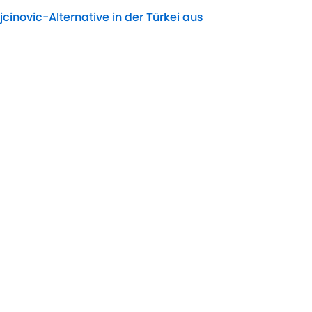
jcinovic-Alternative in der Türkei aus
Date
et nach Liverpool-Abschied neuen Klub
Date
l: Infantino-Zukunft entschieden
Date