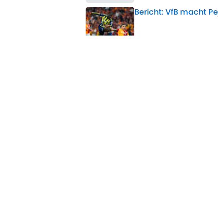
Bericht: VfB macht Pe
Published by on Invalid 
Offiziell: Salah find
Published by on Invalid 
Nach FIFA-Krisengipfe
Published by on Invalid 
5 related articles loaded
Home
/
Manchester United