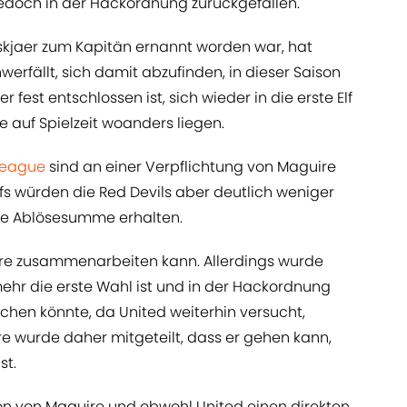
r jedoch in der Hackordnung zurückgefallen.
skjaer zum Kapitän ernannt worden war, hat
erfällt, sich damit abzufinden, in dieser Saison
r fest entschlossen ist, sich wieder in die erste Elf
e auf Spielzeit woanders liegen.
League
sind an einer Verpflichtung von Maguire
aufs würden die Red Devils aber deutlich weniger
hlte Ablösesumme erhalten.
ire zusammenarbeiten kann. Allerdings wurde
mehr die erste Wahl ist und in der Hackordnung
chen könnte, da United weiterhin versucht,
re wurde daher mitgeteilt, dass er gehen kann,
st.
on von Maguire und obwohl United einen direkten