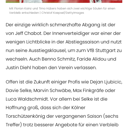
Mit Florian Kainz und Timo Hübers haben sich zwei wichtige Säulen für einen
Verbleib entschieden | Christof Koepsel/GettyImages
Der einzige wirklich schmerzhafte Abgang ist der
von Jeff Chabot. Der Innenverteidiger war einer der
wenigen Lichtblicke in der Abstiegssaison und nutzt
nun seine Ausstiegsklausel, um zum VfB Stuttgart zu
wechseln. Auch Benno Schmitz, Faride Alidou und
Justin Diehl haben den Verein verlassen.
Offen ist die Zukunft einiger Profis wie Dejan Ljubicic,
Davie Selke, Marvin Schwäbe, Max Finkgräfe oder
Luca Waldschmidt. Vor allem bei Selke ist die
Hoffnung groß, dass sich der Kölner
Torschützenkönig der vergangenen Saison (sechs
Treffer) trotz besserer Angebote für einen Verbleib