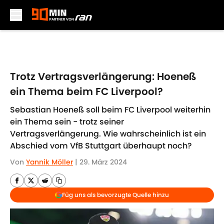
Skip to main content
Trotz Vertragsverlängerung: Hoeneß
ein Thema beim FC Liverpool?
Sebastian Hoeneß soll beim FC Liverpool weiterhin
ein Thema sein - trotz seiner
Vertragsverlängerung. Wie wahrscheinlich ist ein
Abschied vom VfB Stuttgart überhaupt noch?
Von
Yannik Möller
|
29. März 2024
Füg uns als bevorzugte Quelle hinzu