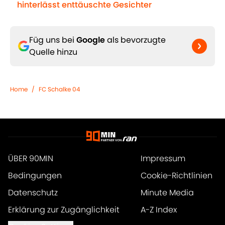
hinterlässt enttäuschte Gesichter
Füg uns bei
Google
als bevorzugte
Quelle hinzu
Home
/
FC Schalke 04
ÜBER 90MIN
Impressum
Bedingungen
Cookie-Richtlinien
Datenschutz
Minute Media
Erklärung zur Zugänglichkeit
A-Z Index