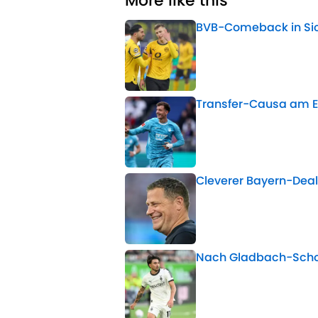
More like this
BVB-Comeback in Sich
Published by on Invalid 
Transfer-Causa am En
Published by on Invalid 
Cleverer Bayern-Deal 
Published by on Invalid 
Nach Gladbach-Schoc
Published by on Invalid 