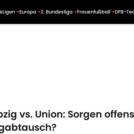
s
Ligen
Europa
2. Bundesliga
Frauenfußball
DFB-Te
ig vs. Union: Sorgen offensi
agabtausch?