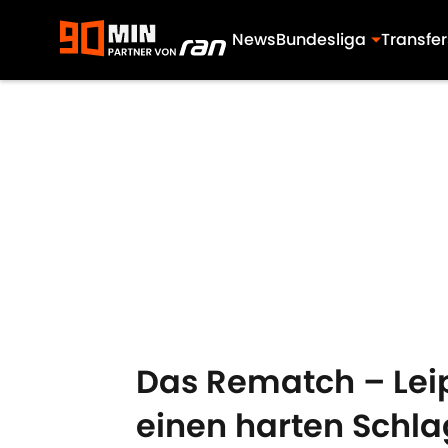
News
Bundesliga
Transfer
Skip to main content
Das Rematch – Leipz
einen harten Schl