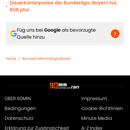
Dauerkartenpreise der Bundesliga: Bayern hui,
•
BVB pfui
Füg uns bei
Google
als bevorzugte
Quelle hinzu
Home
/
Borussia Mönchengladbach
ÜBER 90MIN
Impressum
Bedingungen
Cookie-Richtlinien
Datenschutz
Minute Media
Erklärung zur Zugänglichkeit
A-Z Index