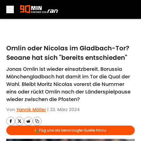
Skip to main content
Omlin oder Nicolas im Gladbach-Tor?
Seoane hat sich "bereits entschieden"
Jonas Omlin ist wieder einsatzbereit. Borussia
Mönchengladbach hat damit im Tor die Qual der
Wahl. Bleibt Moritz Nicolas vorerst die Nummer
eins oder rückt Omlin nach der Länderspielpause
wieder zwischen die Pfosten?
Von
Yannik Möller
|
22. März 2024
Füg uns als bevorzugte Quelle hinzu