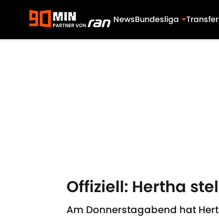
News
Bundesliga
Transfer
Skip to main content
Offiziell: Hertha ste
Am Donnerstagabend hat Hertha B