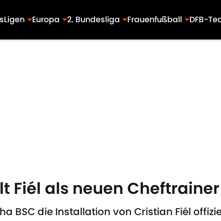
s
Ligen
Europa
2. Bundesliga
Frauenfußball
DFB-Te
llt Fiél als neuen Cheftrainer
SC die Installation von Cristian Fiél offiziel