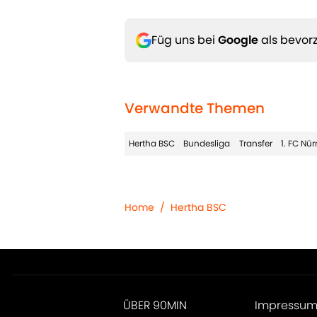
Füg uns bei
Google
als bevorz
Verwandte Themen
Hertha BSC
Bundesliga
Transfer
1. FC Nü
Home
/
Hertha BSC
ÜBER 90MIN
Impressu