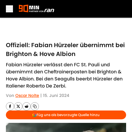
Skip to main content
Offiziell: Fabian Hürzeler übernimmt bei
Brighton & Hove Albion
Fabian Hürzeler verlässt den FC St. Pauli und
übernimmt den Cheftrainerposten bei Brighton &
Hove Albion. Bei den Seagulls beerbt Hürzeler den
Italiener Roberto De Zerbi.
Von
Oscar Nolte
|
15. Juni 2024
Füg uns als bevorzugte Quelle hinzu