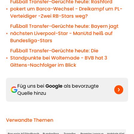
Fußball Transfer-Gerüchte heute: Rashford
pokert um Barca-Wechsel - Dreikampf um PL-
•
Verteidiger -Zwei RB-Stars weg?
Fußball Transfer-Gerüchte heute: Bayern jagt
nächsten Liverpool-Star - ManUtd heiß auf
•
Bundesliga-Stars
Fußball Transfer-Gerüchte heute: Die
Standpunkte bei Woltemade - BVB hat 3
•
Gittens-Nachfolger im Blick
Füg uns bei
Google
als bevorzugte
Quelle hinzu
Verwandte Themen
Borussia M'Gladbach
Bundesliga
Transfer
Premier League
Holstein Kiel