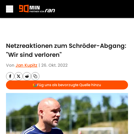
Skip to main content
Netzreaktionen zum Schröder-Abgang:
"Wir sind verloren"
Von
Jan Kupitz
|
26. Okt. 2022
Füg uns als bevorzugte Quelle hinzu