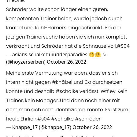
Theorie:
Schröder wollte schon länger einen guten,
kompetenten Trainer holen, wurde jedoch durch
Knäbel und Rühl-Hamers eingeschränkt. Bei der
jetzigen Trainersuche haben sie sich nun komplett
verkracht und Schröder hat die Schnauze voll.
#S04
— аяiапs sснаlкег шuпdеграгаdiеs 🤭🤗 ♧
(@hoyzerserben)
October 26, 2022
Meine erste Vermutung war eben, dass er sich
intern nicht gegen
#knäbel
und Co durchsetzen
konnte und deshalb
#schalke
verlässt. Wtf ey..Kein
Trainer, kein Manager..Und dann noch einer mit
dem man sich echt identifizieren konnte. Es ist zum
heule.Ehrlich.
#s04
#schalke
#schröder
— Knappe_17 (@knappe_17)
October 26, 2022