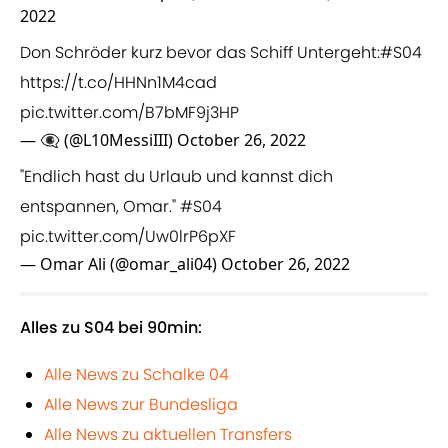
2022
Don Schröder kurz bevor das Schiff Untergeht:
#S04
https://t.co/HHNn1M4cad
pic.twitter.com/B7bMF9j3HP
— 👁‍🗨 (@L10MessiIII)
October 26, 2022
"Endlich hast du Urlaub und kannst dich
entspannen, Omar."
#S04
pic.twitter.com/Uw0lrP6pXF
— Omar Ali (@omar_ali04)
October 26, 2022
Alles zu S04 bei 90min:
Alle News zu Schalke 04
Alle News zur Bundesliga
Alle News zu aktuellen Transfers