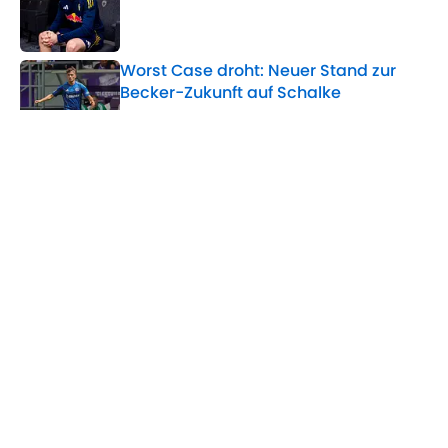
Published by on Invalid Date
Worst Case droht: Neuer Stand zur
Becker-Zukunft auf Schalke
Published by on Invalid Date
Muslic begeistert: Sylla startet in Top-
Verfassung in die neue S04-Saison
Published by on Invalid Date
5 related articles loaded
Home
/
FC Schalke 04