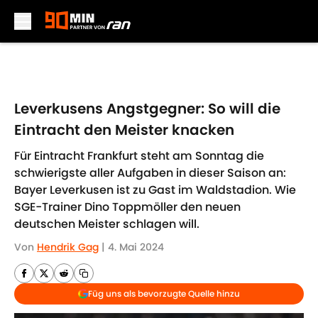
Skip to main content
Leverkusens Angstgegner: So will die
Eintracht den Meister knacken
Für Eintracht Frankfurt steht am Sonntag die
schwierigste aller Aufgaben in dieser Saison an:
Bayer Leverkusen ist zu Gast im Waldstadion. Wie
SGE-Trainer Dino Toppmöller den neuen
deutschen Meister schlagen will.
Von
Hendrik Gag
|
4. Mai 2024
Füg uns als bevorzugte Quelle hinzu