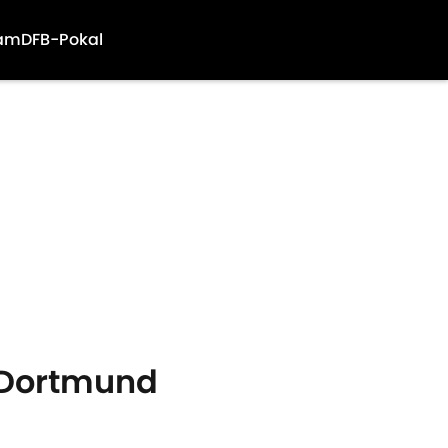
am
DFB-Pokal
 Dortmund