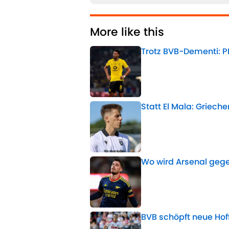
More like this
Trotz BVB-Dementi: P
Published by on Invalid 
Statt El Mala: Griec
Published by on Invalid 
Wo wird Arsenal gege
Published by on Invalid 
BVB schöpft neue Hof
Published by on Invalid 