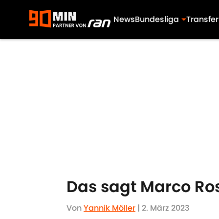
News
Bundesliga
Transfer
Skip to main content
Das sagt Marco Ro
Von
Yannik Möller
|
2. März 2023