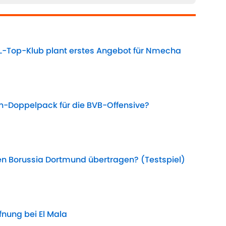
L-Top-Klub plant erstes Angebot für Nmecha
Date
hen-Doppelpack für die BVB-Offensive?
Date
n Borussia Dortmund übertragen? (Testspiel)
Date
fnung bei El Mala
Date