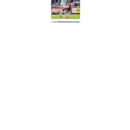
Sechser-Suche auf Eis
Published by on Invalid 
5 related articles loaded
Verwandte Themen
BVB
RasenBallsport Leipzig
Champion
Home
/
RasenBallsport Leipzig