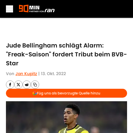
Skip to main content
Jude Bellingham schlägt Alarm:
"Freak-Saison" fordert Tribut beim BVB-
Star
Von
Jan Kupitz
|
13. Okt. 2022
Füg uns als bevorzugte Quelle hinzu