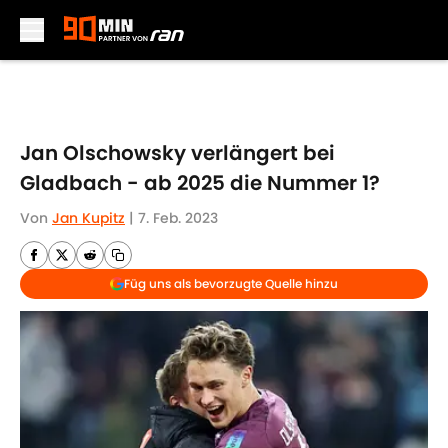
Skip to main content
Jan Olschowsky verlängert bei
Gladbach - ab 2025 die Nummer 1?
Von
Jan Kupitz
|
7. Feb. 2023
Füg uns als bevorzugte Quelle hinzu