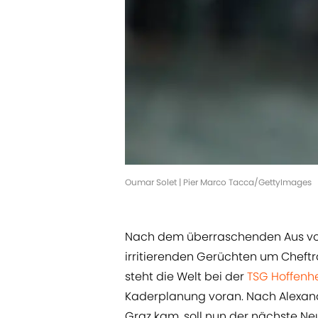
Oumar Solet | Pier Marco Tacca/GettyImages
Nach dem überraschenden Aus vo
irritierenden Gerüchten um Cheftr
steht die Welt bei der
TSG Hoffenh
Kaderplanung voran. Nach Alexander
Graz kam, soll nun der nächste N