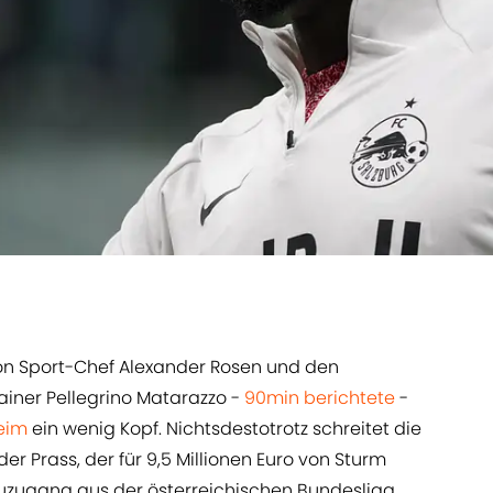
n Sport-Chef Alexander Rosen und den
ainer Pellegrino Matarazzo -
90min berichtete
-
eim
ein wenig Kopf. Nichtsdestotrotz schreitet die
 Prass, der für 9,5 Millionen Euro von Sturm
euzugang aus der österreichischen Bundesliga