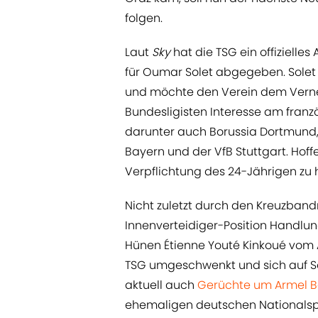
folgen.
Laut
Sky
hat die TSG ein offizielles
für Oumar Solet abgegeben. Solet
und möchte den Verein dem Verne
Bundesligisten Interesse am fran
darunter auch Borussia Dortmund, 
Bayern und der VfB Stuttgart. Hof
Verpflichtung des 24-Jährigen zu
Nicht zuletzt durch den Kreuzband
Innenverteidiger-Position Handlun
Hünen Étienne Youté Kinkoué vom 
TSG umgeschwenkt und sich auf Sol
aktuell auch
Gerüchte um Armel B
ehemaligen deutschen Nationalspi