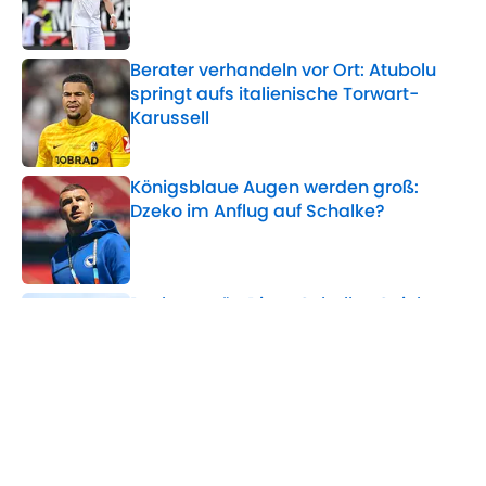
Berater verhandeln vor Ort: Atubolu
springt aufs italienische Torwart-
Karussell
Published by on Invalid Date
Königsblaue Augen werden groß:
Dzeko im Anflug auf Schalke?
Published by on Invalid Date
Dzeko verrät: Diese Schalke-Spieler
haben ihm den Verbleib schmackhaft
gemacht
Published by on Invalid Date
5 related articles loaded
Verwandte Themen