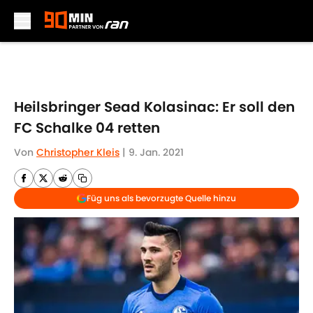
Skip to main content
Heilsbringer Sead Kolasinac: Er soll den
FC Schalke 04 retten
Von
Christopher Kleis
|
9. Jan. 2021
Füg uns als bevorzugte Quelle hinzu