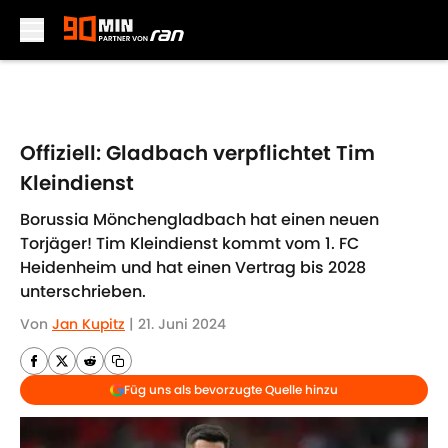
Skip to main content
Offiziell: Gladbach verpflichtet Tim
Kleindienst
Borussia Mönchengladbach hat einen neuen
Torjäger! Tim Kleindienst kommt vom 1. FC
Heidenheim und hat einen Vertrag bis 2028
unterschrieben.
Von
Jan Kupitz
|
21. Juni 2024
Füg uns als bevorzugte Quelle hinzu