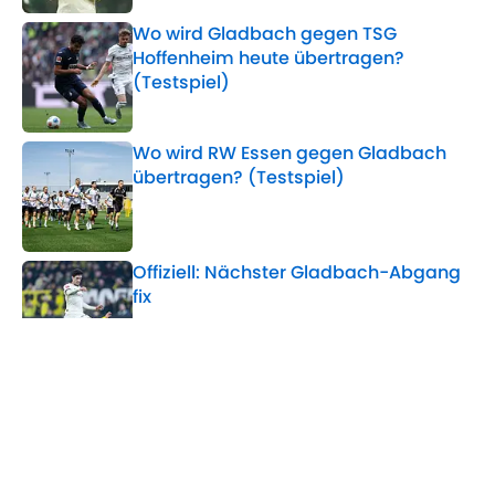
Wo wird Gladbach gegen TSG
Hoffenheim heute übertragen?
(Testspiel)
Published by on Invalid Date
Wo wird RW Essen gegen Gladbach
übertragen? (Testspiel)
Published by on Invalid Date
Offiziell: Nächster Gladbach-Abgang
fix
Published by on Invalid Date
Weltmeisterlicher Spitzname und kein
Plan B: Gladbach-Neuzugang lässt
tief blicken
Published by on Invalid Date