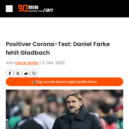
Skip to main content
Positiver Corona-Test: Daniel Farke
fehlt Gladbach
Von
Oscar Nolte
|
2. Okt. 2022
Füg uns als bevorzugte Quelle hinzu