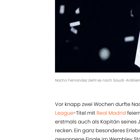
Nacho Fernandez zieht es nach Saudi-Arabien
Vor knapp zwei Wochen durfte Na
League
-Titel mit
Real Madrid
feier
erstmals auch als Kapitän seines
recken. Ein ganz besonderes Erlebn
gewonnene Finale im Wembley S