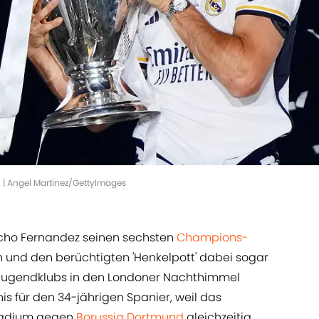
 | Angel Martinez/GettyImages
cho Fernandez seinen sechsten
Champions-
n und den berüchtigten 'Henkelpott' dabei sogar
 Jugendklubs in den Londoner Nachthimmel
is für den 34-jährigen Spanier, weil das
tadium gegen
Borussia Dortmund
gleichzeitig