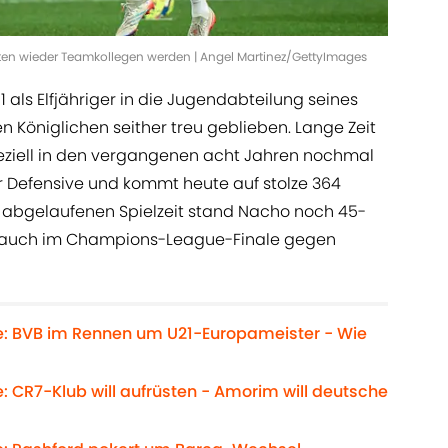
n wieder Teamkollegen werden | Angel Martinez/GettyImages
als Elfjähriger in die Jugendabteilung seines
 Königlichen seither treu geblieben. Lange Zeit
peziell in den vergangenen acht Jahren nochmal
r Defensive und kommt heute auf stolze 364
der abgelaufenen Spielzeit stand Nacho noch 45-
n auch im Champions-League-Finale gegen
e: BVB im Rennen um U21-Europameister - Wie
: CR7-Klub will aufrüsten - Amorim will deutsche