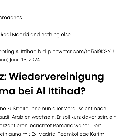
pproaches.
ly Real Madrid and nothing else.
pting Al Ittihad bid.
pic.twitter.com/fd5oI9KGYU
ano)
June 13, 2024
: Wiedervereinigung
a bei Al Ittihad?
he Fußballbühne nun aller Voraussicht nach
di-Arabien wechseln. Er soll kurz davor sein, ein
akzeptieren, berichtet Romano weiter. Dort
reinigung mit Ex-Madrid-Teamkollege Karim