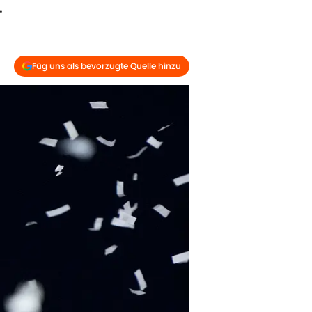
.
Füg uns als bevorzugte Quelle hinzu