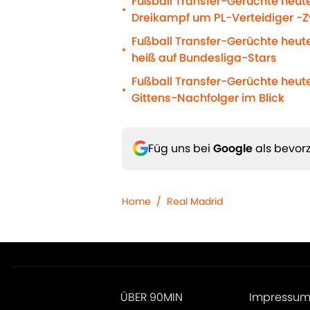
Fußball Transfer-Gerüchte heut
•
Dreikampf um PL-Verteidiger -
Fußball Transfer-Gerüchte heute
•
heiß auf Bundesliga-Stars
Fußball Transfer-Gerüchte heut
•
Gittens-Nachfolger im Blick
Füg uns bei
Google
als bevorz
Home
/
Real Madrid
ÜBER 90MIN
Impressu