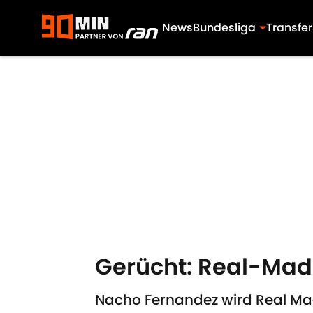
News
Bundesliga
Transfer
Skip to main content
Gerücht: Real-Mad
Nacho Fernandez wird Real Mad