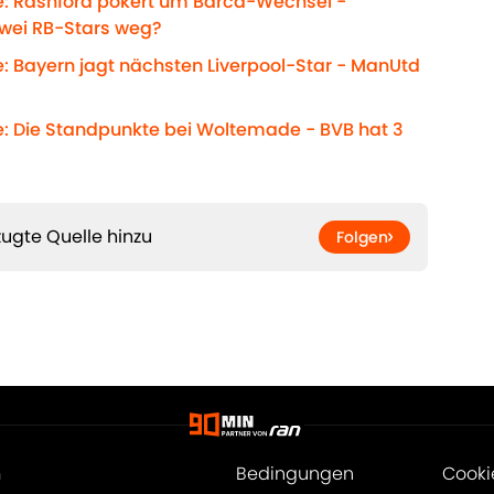
e: Rashford pokert um Barca-Wechsel -
Zwei RB-Stars weg?
: Bayern jagt nächsten Liverpool-Star - ManUtd
e: Die Standpunkte bei Woltemade - BVB hat 3
ugte Quelle hinzu
Folgen
m
Bedingungen
Cooki