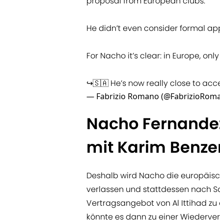
proposal from European clubs.
He didn’t even consider formal a
For Nacho it’s clear: in Europe, on
↪️🇸🇦 He’s now really close to acce
— Fabrizio Romano (@FabrizioRom
Nacho Fernandez
mit Karim Benzem
Deshalb wird Nacho die europäisc
verlassen und stattdessen nach Sau
Vertragsangebot von Al Ittihad zu 
könnte es dann zu einer Wiederve