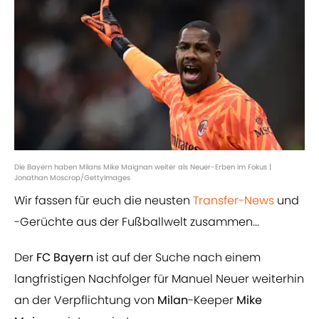
Die Bayern haben Milans Mike Maignan weiter als Neuer-Erben im Fokus |
Jonathan Moscrop/GettyImages
Wir fassen für euch die neusten
Transfer-News
und
-Gerüchte aus der Fußballwelt zusammen...
Der
FC Bayern
ist auf der Suche nach einem
langfristigen Nachfolger für Manuel Neuer weiterhin
an der Verpflichtung von
Milan
-Keeper
Mike