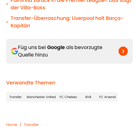
Palhinha zurück in die Premier League? Das sagt
•
der Villa-Boss
Transfer-Überraschung: Liverpool holt Barça-
•
Kapitän
Füg uns bei
Google
als bevorzugte
Quelle hinzu
Verwandte Themen
Transfer
Manchester United
FC Chelsea
BVB
FC Arsenal
Home
/
Transfer