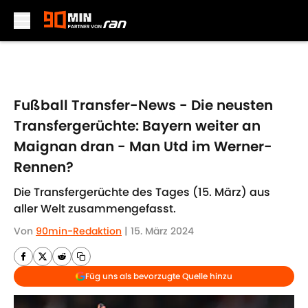
Skip to main content
Fußball Transfer-News - Die neusten
Transfergerüchte: Bayern weiter an
Maignan dran - Man Utd im Werner-
Rennen?
Die Transfergerüchte des Tages (15. März) aus
aller Welt zusammengefasst.
Von
90min-Redaktion
|
15. März 2024
Füg uns als bevorzugte Quelle hinzu