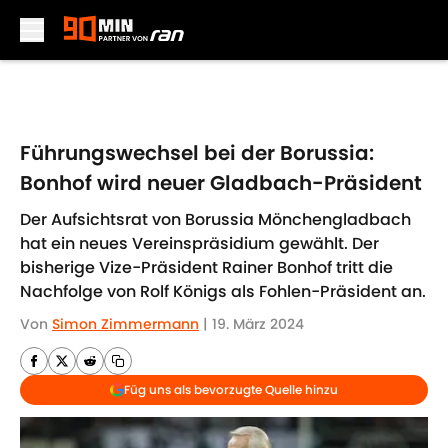
Skip to main content
Führungswechsel bei der Borussia:
Bonhof wird neuer Gladbach-Präsident
Der Aufsichtsrat von Borussia Mönchengladbach
hat ein neues Vereinspräsidium gewählt. Der
bisherige Vize-Präsident Rainer Bonhof tritt die
Nachfolge von Rolf Königs als Fohlen-Präsident an.
Von
Simon Zimmermann
|
19. März 2024
Füg uns als bevorzugte Quelle hinzu