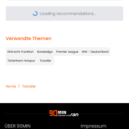
Loading recommendations...
Please wait while we load pers
Verwandte Themen
Eintracht Frankfurt
Bundesliga
Premier League
WM - Deutschland
Tottenham Hotspur
Transfer
Home
/
Transfer
ÜBER 90MIN
Impressum