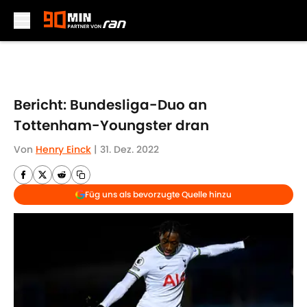
Skip to main content
Bericht: Bundesliga-Duo an
Tottenham-Youngster dran
Von
Henry Einck
|
31. Dez. 2022
Füg uns als bevorzugte Quelle hinzu