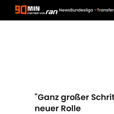
News
Bundesliga
Transfer
Skip to main content
"Ganz großer Schri
neuer Rolle