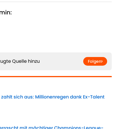
min:
ugte Quelle hinzu
Folgen
zahlt sich aus: Millionenregen dank Ex-Talent
Date
errascht mit mächtiger Champions-League-