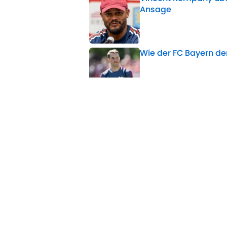
Ansage
Published by on Invalid 
Wie der FC Bayern d
Published by on Invalid 
Palhinha-Poker vor n
Published by on Invalid 
Neustart unter Klopp:
Published by on Invalid 
5 related articles loaded