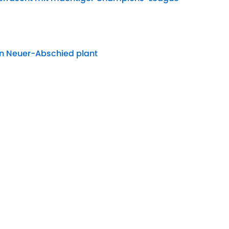
Date
en Neuer-Abschied plant
Date
euer Wende? Bayern testet gegen Interessenten
Date
 DFB-Star findet deutliche Worte
Date