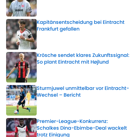
Published by on Invalid Date
Kapitänsentscheidung bei Eintracht
Frankfurt gefallen
Published by on Invalid Date
Krösche sendet klares Zukunftssignal:
So plant Eintracht mit Højlund
Published by on Invalid Date
Sturmjuwel unmittelbar vor Eintracht-
Wechsel – Bericht
Published by on Invalid Date
Premier-League-Konkurrenz:
Schalkes Dina-Ebimbe-Deal wackelt
trotz Einigung