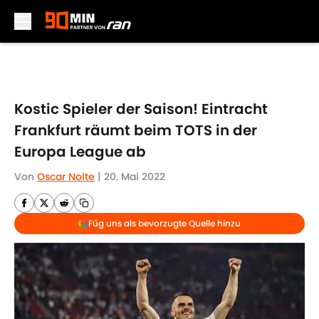
Skip to main content
Kostic Spieler der Saison! Eintracht
Frankfurt räumt beim TOTS in der
Europa League ab
Von
Oscar Nolte
|
20. Mai 2022
Füg uns als bevorzugte Quelle hinzu