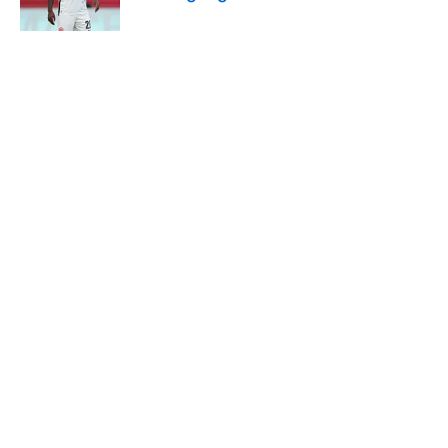
Published by on Invalid Date
5 related articles loaded
Verwandte Themen
Europa League
Eintracht Frankfurt
FC Barcelona
Transfer
Home
/
Europa League
ÜBER 90MIN
Impressum
Bedingungen
Cookie-Richtlinien
Datenschutz
Minute Media