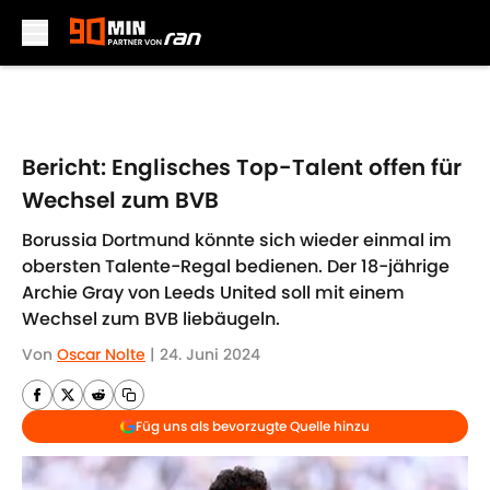
Skip to main content
Bericht: Englisches Top-Talent offen für
Wechsel zum BVB
Borussia Dortmund könnte sich wieder einmal im
obersten Talente-Regal bedienen. Der 18-jährige
Archie Gray von Leeds United soll mit einem
Wechsel zum BVB liebäugeln.
Von
Oscar Nolte
|
24. Juni 2024
Füg uns als bevorzugte Quelle hinzu