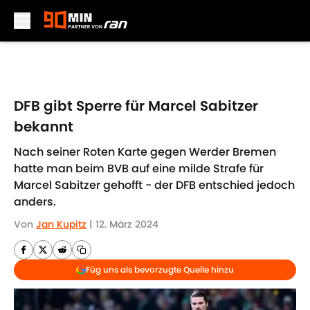
Skip to main content
DFB gibt Sperre für Marcel Sabitzer
bekannt
Nach seiner Roten Karte gegen Werder Bremen
hatte man beim BVB auf eine milde Strafe für
Marcel Sabitzer gehofft - der DFB entschied jedoch
anders.
Von
Jan Kupitz
|
12. März 2024
Füg uns als bevorzugte Quelle hinzu