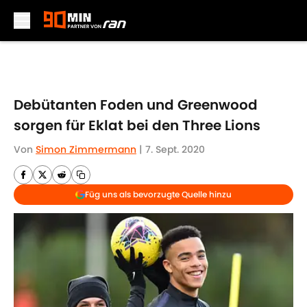
Skip to main content
Debütanten Foden und Greenwood
sorgen für Eklat bei den Three Lions
Von
Simon Zimmermann
|
7. Sept. 2020
Füg uns als bevorzugte Quelle hinzu