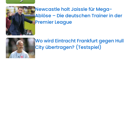
Newcastle holt Jaissle für Mega-
Ablöse – Die deutschen Trainer in der
Premier League
Published by on Invalid Date
Wo wird Eintracht Frankfurt gegen Hull
City übertragen? (Testspiel)
Published by on Invalid Date
Wo wird Arsenal gegen Borussia
Dortmund übertragen? (Testspiel)
Published by on Invalid Date
Wo wird Manchester United gegen
Paris Saint-Germain übertragen?
(Testspiel)
Published by on Invalid Date