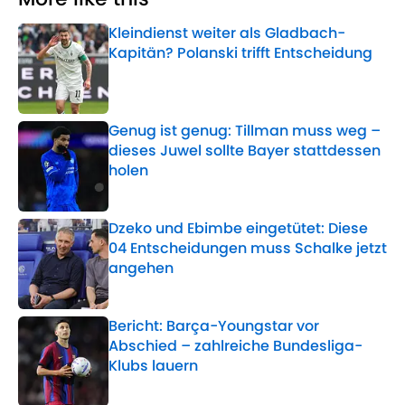
Kleindienst weiter als Gladbach-
Kapitän? Polanski trifft Entscheidung
Published by on Invalid Date
Genug ist genug: Tillman muss weg –
dieses Juwel sollte Bayer stattdessen
holen
Published by on Invalid Date
Dzeko und Ebimbe eingetütet: Diese
04 Entscheidungen muss Schalke jetzt
angehen
Published by on Invalid Date
Bericht: Barça-Youngstar vor
Abschied – zahlreiche Bundesliga-
Klubs lauern
Published by on Invalid Date