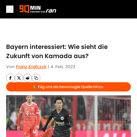
Skip to main content
Bayern interessiert: Wie sieht die
Zukunft von Kamada aus?
Von
Franz Krafczyk
|
4. Feb. 2023
Füg uns als bevorzugte Quelle hinzu