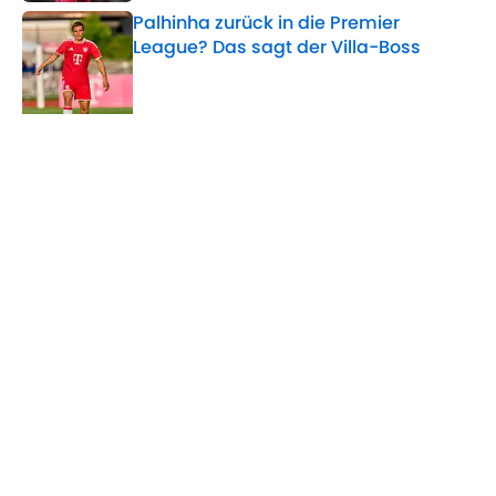
Palhinha zurück in die Premier
League? Das sagt der Villa-Boss
Published by on Invalid Date
5 related articles loaded
Verwandte Themen
Bundesliga
Eintracht Frankfurt
FC Barcelona
Home
/
Bayern München
ÜBER 90MIN
Impressum