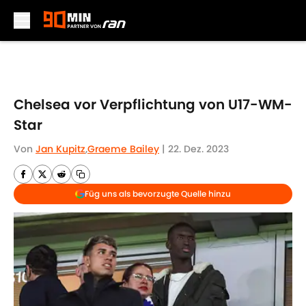
Skip to main content
Chelsea vor Verpflichtung von U17-WM-
Star
Von
Jan Kupitz
,
Graeme Bailey
|
22. Dez. 2023
Füg uns als bevorzugte Quelle hinzu