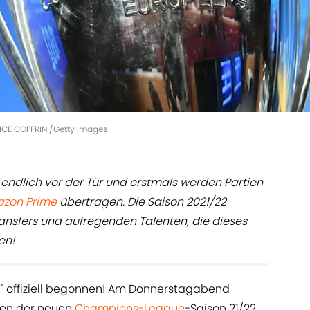
RICE COFFRINI/Getty Images
endlich vor der Tür und erstmals werden Partien
zon Prime
übertragen. Die Saison 2021/22
ransfers und aufregenden Talenten, die dieses
en!
rg" offiziell begonnen! Am Donnerstagabend
pen der neuen
Champions-League
-Saison 21/22