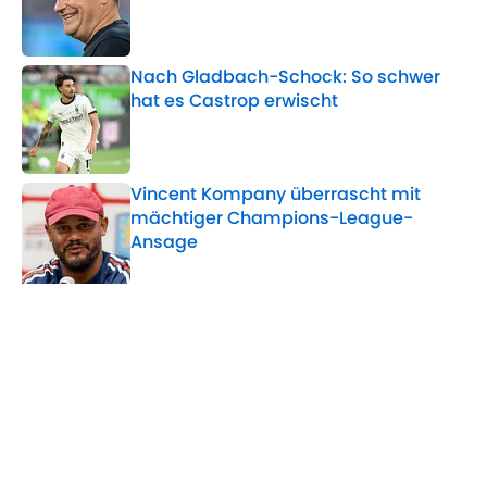
Published by on Invalid Date
Nach Gladbach-Schock: So schwer
hat es Castrop erwischt
Published by on Invalid Date
Vincent Kompany überrascht mit
mächtiger Champions-League-
Ansage
Published by on Invalid Date
5 related articles loaded
Verwandte Themen
BVB
Bundesliga
Champions League