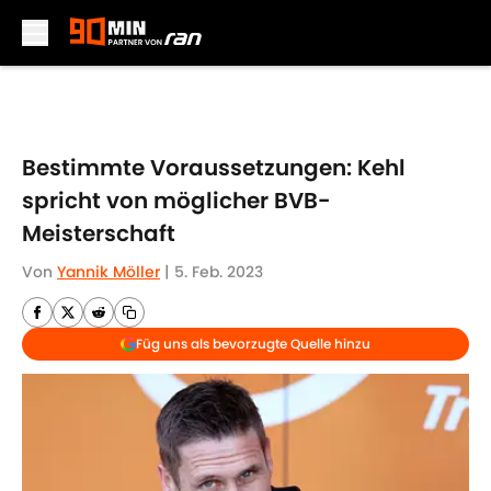
Skip to main content
Bestimmte Voraussetzungen: Kehl
spricht von möglicher BVB-
Meisterschaft
Von
Yannik Möller
|
5. Feb. 2023
Füg uns als bevorzugte Quelle hinzu