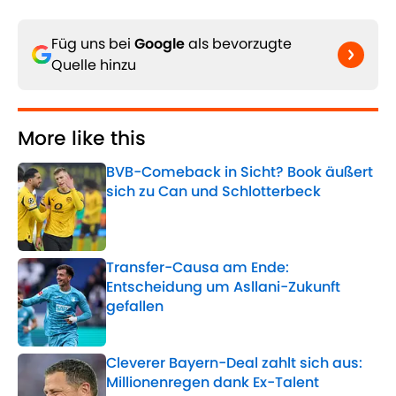
Füg uns bei
Google
als bevorzugte
Quelle hinzu
More like this
BVB-Comeback in Sicht? Book äußert
sich zu Can und Schlotterbeck
Published by on Invalid Date
Transfer-Causa am Ende:
Entscheidung um Asllani-Zukunft
gefallen
Published by on Invalid Date
Cleverer Bayern-Deal zahlt sich aus:
Millionenregen dank Ex-Talent