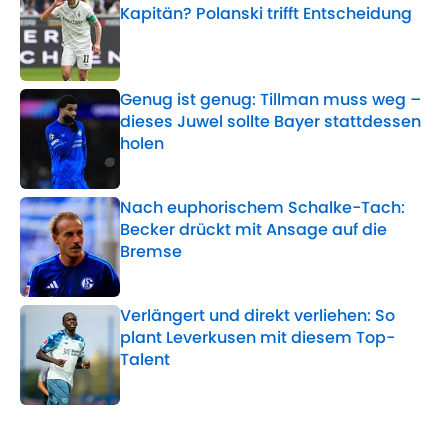
Kapitän? Polanski trifft Entscheidung
Published by on Invalid Date
Genug ist genug: Tillman muss weg –
dieses Juwel sollte Bayer stattdessen
holen
Published by on Invalid Date
Nach euphorischem Schalke-Tach:
Becker drückt mit Ansage auf die
Bremse
Published by on Invalid Date
Verlängert und direkt verliehen: So
plant Leverkusen mit diesem Top-
Talent
Published by on Invalid Date
5 related articles loaded