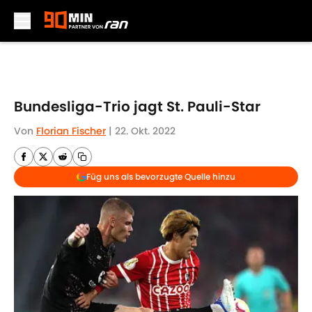
Skip to main content
Bundesliga-Trio jagt St. Pauli-Star
Von
Florian Fischer
|
22. Okt. 2022
Füg uns als bevorzugte Quelle hinzu