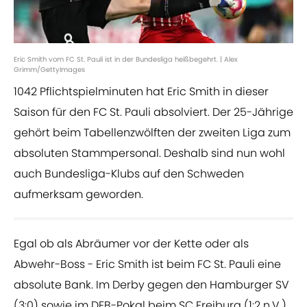
Eric Smith vom FC St. Pauli ist in der Bundesliga heißbegehrt. | Alex
Grimm/GettyImages
1042 Pflichtspielminuten hat Eric Smith in dieser
Saison für den FC St. Pauli absolviert. Der 25-Jährige
gehört beim Tabellenzwölften der zweiten Liga zum
absoluten Stammpersonal. Deshalb sind nun wohl
auch Bundesliga-Klubs auf den Schweden
aufmerksam geworden.
Egal ob als Abräumer vor der Kette oder als
Abwehr-Boss - Eric Smith ist beim FC St. Pauli eine
absolute Bank. Im Derby gegen den Hamburger SV
(3:0) sowie im DFB-Pokal beim SC Freiburg (1:2 n.V.)