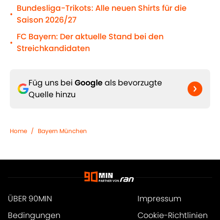
Bundesliga-Trikots: Alle neuen Shirts für die
•
Saison 2026/27
FC Bayern: Der aktuelle Stand bei den
•
Streichkandidaten
Füg uns bei
Google
als bevorzugte
Quelle hinzu
Home
/
Bayern München
ÜBER 90MIN
Impressum
Bedingungen
Cookie-Richtlinien