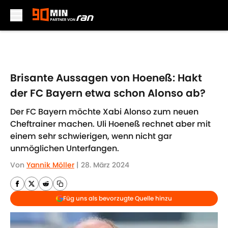
Skip to main content
Brisante Aussagen von Hoeneß: Hakt
der FC Bayern etwa schon Alonso ab?
Der FC Bayern möchte Xabi Alonso zum neuen
Cheftrainer machen. Uli Hoeneß rechnet aber mit
einem sehr schwierigen, wenn nicht gar
unmöglichen Unterfangen.
Von
Yannik Möller
|
28. März 2024
Füg uns als bevorzugte Quelle hinzu