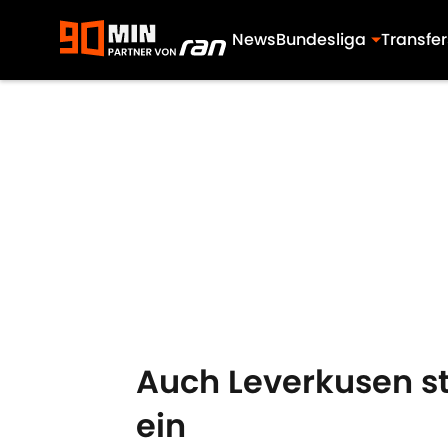
News
Bundesliga
Transfer
Skip to main content
Auch Leverkusen s
ein