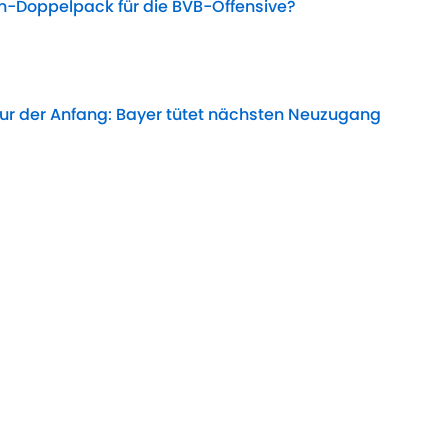
hen-Doppelpack für die BVB-Offensive?
Date
nur der Anfang: Bayer tütet nächsten Neuzugang
Date
iert auf brisantes Tillman-Interview
Date