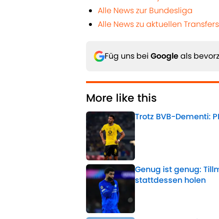
Alle News zur Bundesliga
Alle News zu aktuellen Transfers
Füg uns bei
Google
als bevorz
More like this
Trotz BVB-Dementi: P
Published by on Invalid 
Genug ist genug: Til
stattdessen holen
Published by on Invalid 