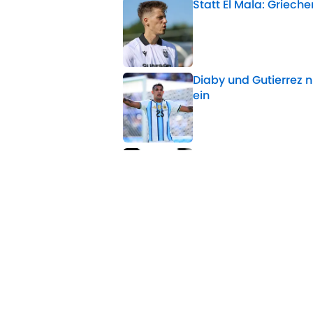
Statt El Mala: Griec
Published by on Invalid 
Diaby und Gutierrez 
ein
Published by on Invalid 
Bayer 04: Rolfes reag
Published by on Invalid 
5 related articles loaded
Verwandte Themen
BVB
Bundesliga
Transfer