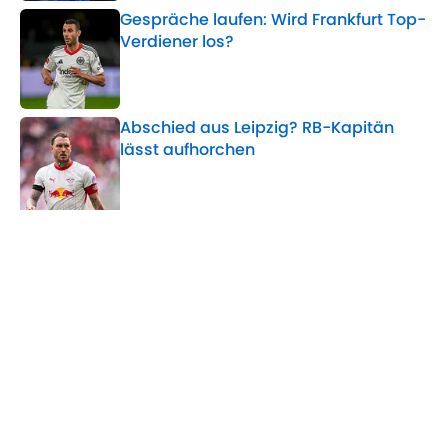
Gespräche laufen: Wird Frankfurt Top-
Verdiener los?
Published by on Invalid Date
Abschied aus Leipzig? RB-Kapitän
lässt aufhorchen
Published by on Invalid Date
5 related articles loaded
Verwandte Themen
Bundesliga
Transfer
DFB-Team
Champions League
Home
/
Bayer 04 Leverkusen