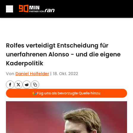
Skip to main content
Rolfes verteidigt Entscheidung für
unerfahrenen Alonso - und die eigene
Kaderpolitik
Von
Daniel Holfelder
|
18. Okt. 2022
Füg uns als bevorzugte Quelle hinzu