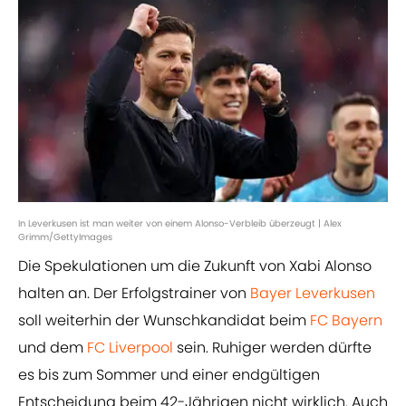
In Leverkusen ist man weiter von einem Alonso-Verbleib überzeugt | Alex
Grimm/GettyImages
Die Spekulationen um die Zukunft von Xabi Alonso
halten an. Der Erfolgstrainer von
Bayer Leverkusen
soll weiterhin der Wunschkandidat beim
FC Bayern
und dem
FC Liverpool
sein. Ruhiger werden dürfte
es bis zum Sommer und einer endgültigen
Entscheidung beim 42-Jährigen nicht wirklich. Auch