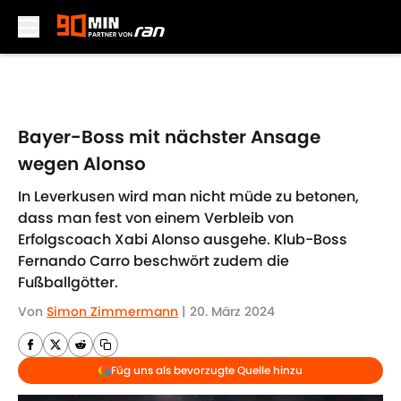
Skip to main content
Bayer-Boss mit nächster Ansage
wegen Alonso
In Leverkusen wird man nicht müde zu betonen,
dass man fest von einem Verbleib von
Erfolgscoach Xabi Alonso ausgehe. Klub-Boss
Fernando Carro beschwört zudem die
Fußballgötter.
Von
Simon Zimmermann
|
20. März 2024
Füg uns als bevorzugte Quelle hinzu