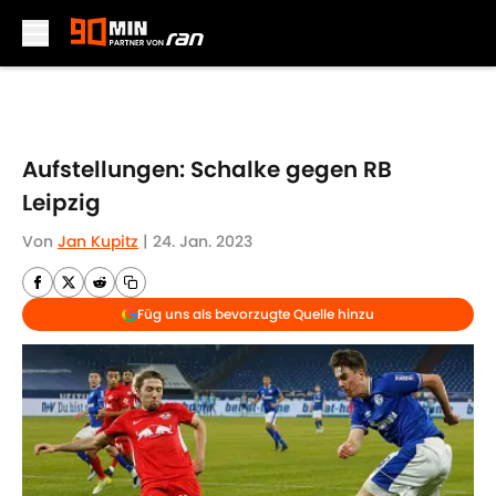
Skip to main content
Aufstellungen: Schalke gegen RB
Leipzig
Von
Jan Kupitz
|
24. Jan. 2023
Füg uns als bevorzugte Quelle hinzu