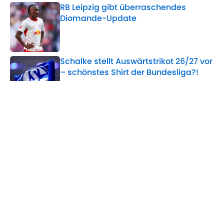
RB Leipzig gibt überraschendes
Diomande-Update
Published by on Invalid Date
Schalke stellt Auswärtstrikot 26/27 vor
– schönstes Shirt der Bundesliga?!
Published by on Invalid Date
Worst Case droht: Neuer Stand zur
Becker-Zukunft auf Schalke
Published by on Invalid Date
5 related articles loaded
Home
/
Bundesliga