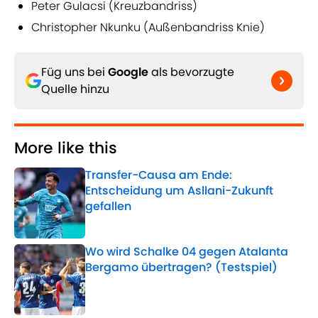
Peter Gulacsi (Kreuzbandriss)
Christopher Nkunku (Außenbandriss Knie)
Füg uns bei
Google
als bevorzugte
Quelle hinzu
More like this
Transfer-Causa am Ende:
Entscheidung um Asllani-Zukunft
gefallen
Published by on Invalid Date
Wo wird Schalke 04 gegen Atalanta
Bergamo übertragen? (Testspiel)
Published by on Invalid Date