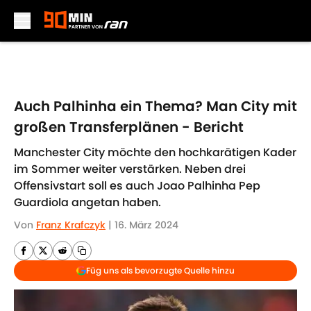
Skip to main content
Auch Palhinha ein Thema? Man City mit
großen Transferplänen - Bericht
Manchester City möchte den hochkarätigen Kader
im Sommer weiter verstärken. Neben drei
Offensivstart soll es auch Joao Palhinha Pep
Guardiola angetan haben.
Von
Franz Krafczyk
|
16. März 2024
Füg uns als bevorzugte Quelle hinzu