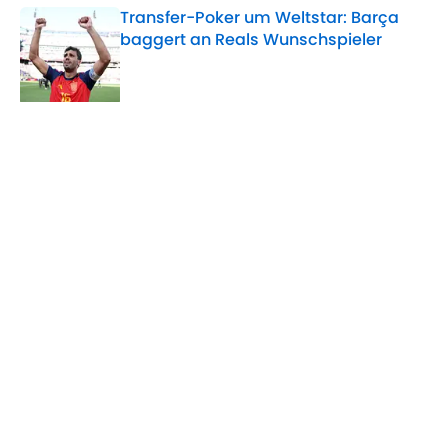
Transfer-Poker um Weltstar: Barça
baggert an Reals Wunschspieler
Published by on Invalid Date
5 related articles loaded
Verwandte Themen
Manchester City
Transfer
Manchester United
Home
/
Manchester City
ÜBER 90MIN
Impressum