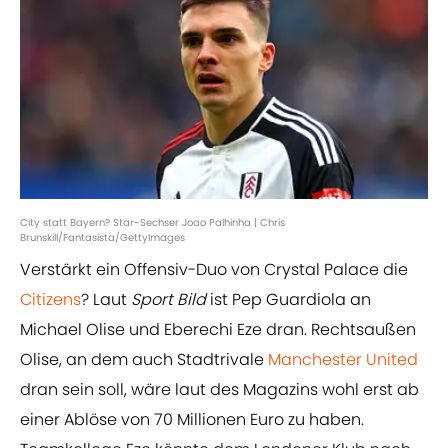
City statt Bayern? Star-Sechser Joao Palhinha | Chris
Brunskill/Fantasista/GettyImages
Verstärkt ein Offensiv-Duo von Crystal Palace die
Citizens
? Laut
Sport Bild
ist Pep Guardiola an
Michael Olise und Eberechi Eze dran. Rechtsaußen
Olise, an dem auch Stadtrivale
Manchester United
dran sein soll, wäre laut des Magazins wohl erst ab
einer Ablöse von 70 Millionen Euro zu haben.