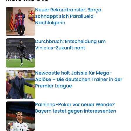
Neuer Rekordtransfer: Barça
schnappt sich Paralluelo-
Nachfolgerin
Published by on Invalid Date
Durchbruch: Entscheidung um
Vinicius-Zukunft naht
Published by on Invalid Date
Newcastle holt Jaissle für Mega-
Ablöse – Die deutschen Trainer in der
Premier League
Published by on Invalid Date
Palhinha-Poker vor neuer Wende?
Bayern testet gegen Interessenten
Published by on Invalid Date