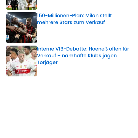
150-Millionen-Plan: Milan stellt
mehrere Stars zum Verkauf
Published by on Invalid Date
Interne VfB-Debatte: Hoeneß offen für
Verkauf – namhafte Klubs jagen
Torjäger
Published by on Invalid Date
5 related articles loaded
Verwandte Themen
AC Mailand
Serie A
Transfer
WM
FC Chelsea
Champions League
Juventus Turin
Portugal