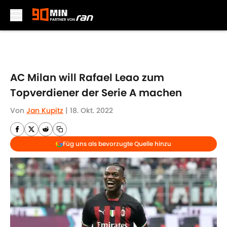
Skip to main content
AC Milan will Rafael Leao zum
Topverdiener der Serie A machen
Von
Jan Kupitz
|
18. Okt. 2022
Füg uns als bevorzugte Quelle hinzu