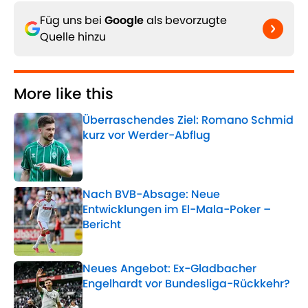
Füg uns bei
Google
als bevorzugte
Quelle hinzu
More like this
Überraschendes Ziel: Romano Schmid
kurz vor Werder-Abflug
Published by on Invalid Date
Nach BVB-Absage: Neue
Entwicklungen im El-Mala-Poker –
Bericht
Published by on Invalid Date
Neues Angebot: Ex-Gladbacher
Engelhardt vor Bundesliga-Rückkehr?
Published by on Invalid Date