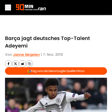
Skip to main content
Barça jagt deutsches Top-Talent
Adeyemi
Von
Janne Negelen
|
7. Nov. 2019
Füg uns als bevorzugte Quelle hinzu