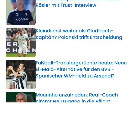
Rösler mit Frust-Interview
Published by on Invalid Date
Kleindienst weiter als Gladbach-
Kapitän? Polanski trifft Entscheidung
Published by on Invalid Date
Fußball-Transfergerüchte heute: Neue
El-Mala-Alternative für den BVB -
Spanischer WM-Held zu Arsenal?
Published by on Invalid Date
Mourinho unzufrieden: Real-Coach
nimmt Neuzugang in die Pflicht
Published by on Invalid Date
5 related articles loaded