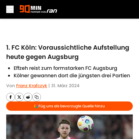
Skip to main content
1. FC Köln: Voraussichtliche Aufstellung
heute gegen Augsburg
Effzeh reist zum formstarken FC Augsburg
Kölner gewannen dort die jüngsten drei Partien
Von
Franz Krafczyk
|
31. März 2024
Füg uns als bevorzugte Quelle hinzu