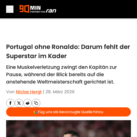
Skip to main content
Portugal ohne Ronaldo: Darum fehlt der
Superstar im Kader
Eine Muskelverletzung zwingt den Kapitän zur
Pause, während der Blick bereits auf die
anstehende Weltmeisterschaft gerichtet ist.
Von
Niclas Hergt
|
28. März 2026
Füg uns als bevorzugte Quelle hinzu