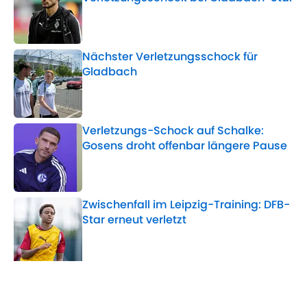
Published by on Invalid Date
Nächster Verletzungsschock für
Gladbach
Published by on Invalid Date
Verletzungs-Schock auf Schalke:
Gosens droht offenbar längere Pause
Published by on Invalid Date
Zwischenfall im Leipzig-Training: DFB-
Star erneut verletzt
Published by on Invalid Date
5 related articles loaded