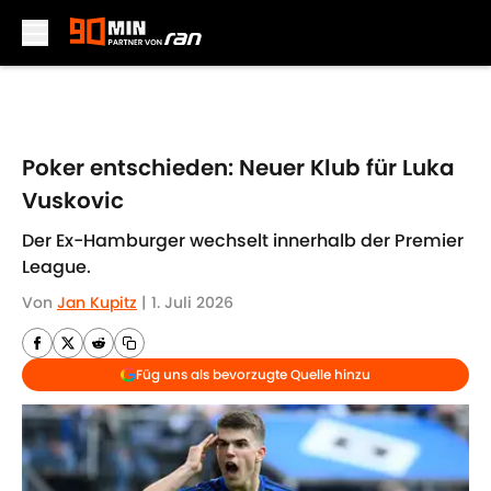
Skip to main content
Poker entschieden: Neuer Klub für Luka
Vuskovic
Der Ex-Hamburger wechselt innerhalb der Premier
League.
Von
Jan Kupitz
|
1. Juli 2026
Füg uns als bevorzugte Quelle hinzu