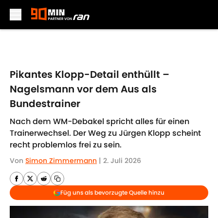
Skip to main content
Pikantes Klopp-Detail enthüllt –
Nagelsmann vor dem Aus als
Bundestrainer
Nach dem WM-Debakel spricht alles für einen
Trainerwechsel. Der Weg zu Jürgen Klopp scheint
recht problemlos frei zu sein.
Von
Simon Zimmermann
|
2. Juli 2026
Füg uns als bevorzugte Quelle hinzu