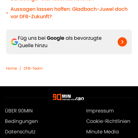
Aussagen lassen hoffen: Gladbach-Juwel doch
•
vor DFB-Zukunft?
Füg uns bei
Google
als bevorzugte
Quelle hinzu
Home
/
DFB-Team
ÜBER 90MIN
Impressum
Bedingungen
Cookie-Richtlinien
Datenschutz
Minute Media