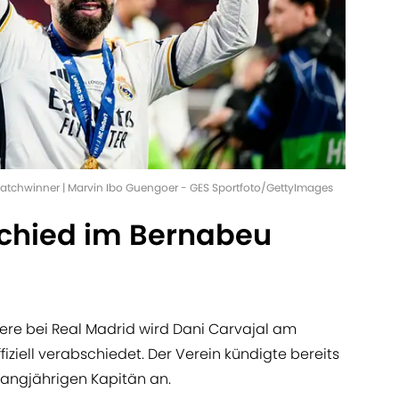
Matchwinner | Marvin Ibo Guengoer - GES Sportfoto/GettyImages
chied im Bernabeu
ere bei Real Madrid wird Dani Carvajal am
ziell verabschiedet. Der Verein kündigte bereits
langjährigen Kapitän an.