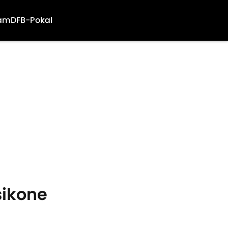
am
DFB-Pokal
sikone