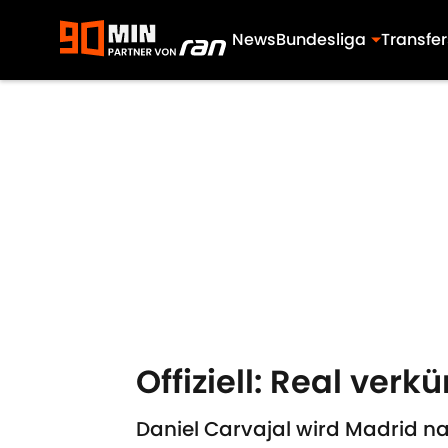
News
Bundesliga
Transfer
Skip to main content
Offiziell: Real ver
Daniel Carvajal wird Madrid na