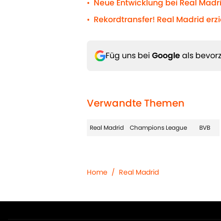
Neue Entwicklung bei Real Madri
•
Rekordtransfer! Real Madrid erz
•
Füg uns bei
Google
als bevorz
Verwandte Themen
Real Madrid
Champions League
BVB
Home
/
Real Madrid